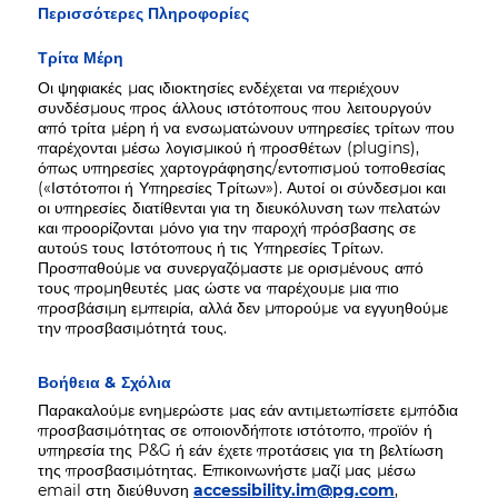
Περισσότερες Πληροφορίες
Τρίτα Μέρη
Οι ψηφιακές μας ιδιοκτησίες ενδέχεται να περιέχουν
συνδέσμους προς άλλους ιστότοπους που λειτουργούν
από τρίτα μέρη ή να ενσωματώνουν υπηρεσίες τρίτων που
παρέχονται μέσω λογισμικού ή προσθέτων (plugins),
όπως υπηρεσίες χαρτογράφησης/εντοπισμού τοποθεσίας
(«Ιστότοποι ή Υπηρεσίες Τρίτων»). Αυτοί οι σύνδεσμοι και
οι υπηρεσίες διατίθενται για τη διευκόλυνση των πελατών
και προορίζονται μόνο για την παροχή πρόσβασης σε
αυτούs τους Ιστότοπους ή τις Υπηρεσίες Τρίτων.
Προσπαθούμε να συνεργαζόμαστε με ορισμένους από
τους προμηθευτές μας ώστε να παρέχουμε μια πιο
προσβάσιμη εμπειρία, αλλά δεν μπορούμε να εγγυηθούμε
την προσβασιμότητά τους.
Βοήθεια & Σχόλια
Παρακαλούμε ενημερώστε μας εάν αντιμετωπίσετε εμπόδια
προσβασιμότητας σε οποιονδήποτε ιστότοπο, προϊόν ή
υπηρεσία της P&G ή εάν έχετε προτάσεις για τη βελτίωση
της προσβασιμότητας. Επικοινωνήστε μαζί μας μέσω
email στη διεύθυνση
accessibility.im@pg.com
,