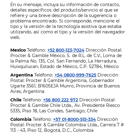
En su mensaje, incluya su información de contacto,
detalles específicos del producto/servicio al que se
refiere y una breve descripción de la sugerencia o
problema encontrado. Si corresponde, mencione el
tipo y la versión de la tecnología asistiva que estaba
utilizando, así como el tipo y la versión del navegador
web.
Mexico
Teléfono:
+52 800-123-7024
Dirección Postal:
Procter & Gamble México, S. de R.L. de C.V., Loma de
la Palma No. 135, Col. San Fernando, La Herradura,
Huixquilucan, Estado de México, C.P. 52784, México
Argentina
Teléfono:
+54 0800-999-7625
Dirección
Postal: Procter & Gamble Argentina, Gobernador
Ugarte 3561, B1605EJA Munro, Provincia de Buenos
Aires, Argentina
Chile
Teléfono:
+56 800 222 972
Dirección Postal:
Procter & Gamble Chile Ltda., Av. Presidente Riesco
5335, Piso 18, Las Condes, Santiago, Chile
Colombia
Teléfono:
+57 01-8000-515-334
Dirección
Postal: Procter & Gamble Colombia Ltda., Carrera 7 #
113 - 43, Piso 12, Bogotá, D.C., Colombia