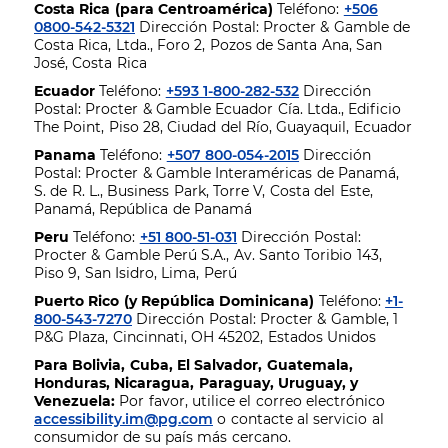
Costa Rica (para Centroamérica)
Teléfono:
+506
0800-542-5321
Dirección Postal: Procter & Gamble de
Costa Rica, Ltda., Foro 2, Pozos de Santa Ana, San
José, Costa Rica
Ecuador
Teléfono:
+593 1-800-282-532
Dirección
Postal: Procter & Gamble Ecuador Cía. Ltda., Edificio
The Point, Piso 28, Ciudad del Río, Guayaquil, Ecuador
Panama
Teléfono:
+507 800-054-2015
Dirección
Postal: Procter & Gamble Interaméricas de Panamá,
S. de R. L., Business Park, Torre V, Costa del Este,
Panamá, República de Panamá
Peru
Teléfono:
+51 800-51-031
Dirección Postal:
Procter & Gamble Perú S.A., Av. Santo Toribio 143,
Piso 9, San Isidro, Lima, Perú
Puerto Rico (y República Dominicana)
Teléfono:
+1-
800-543-7270
Dirección Postal: Procter & Gamble, 1
P&G Plaza, Cincinnati, OH 45202, Estados Unidos
Para Bolivia, Cuba, El Salvador, Guatemala,
Honduras, Nicaragua, Paraguay, Uruguay, y
Venezuela:
Por favor, utilice el correo electrónico
accessibility.im@pg.com
o contacte al servicio al
consumidor de su país más cercano.