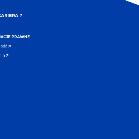
KARIERA
MACJE PRAWNE
ność
min