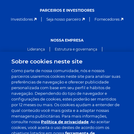
PARCEIROS E INVESTIDORES
Investidores
Seja nosso parceiro
Fornecedores
NOSSA EMPRESA
Liderança
Estrutura e governança
Sobre cookies neste site
Políticas e práticas
Arquivo
Como parte de nossa comunidade, nós e nossos
Premiações e reconhecimento
Sala de imprensa
parceiros usaremos cookies neste site para analisar suas
preferências de navegação e oferecer publicidade
personalizada com base em seu perfil e hábitos de
navegação. Dependendo do tipo de navegador e
JURÍDICO
configurações de cookies, estes poderão ser mantidos
Privacidade
Termos e condições
por 12 meses ou mais. Os cookies ajudam a entender de
qual conteúdo você mais gosta e a adaptar nossas
mensagens publicitárias. Para mais informações,
consulte nossa
Política de privacidade
. Ao aceitar
cookies, você aceita o uso destes de acordo com os
objetivos listados em nossa
ferramenta de
consentimento de cookies
, e você poderá desativá-los