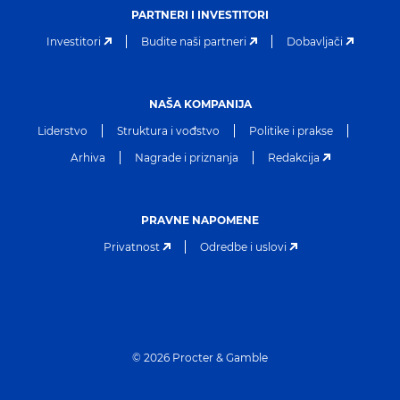
PARTNERI I INVESTITORI
Investitori
Budite naši partneri
Dobavljači
NAŠA KOMPANIJA
Liderstvo
Struktura i vođstvo
Politike i prakse
Arhiva
Nagrade i priznanja
Redakcija
PRAVNE NAPOMENE
Privatnost
Odredbe i uslovi
©
2026
Procter & Gamble