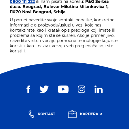
0800 111 222
ili nam pisati na adresu:
P&G Serbia
d.o.o. Beograd, Bulevar Milutina Milankovića 1,
11070 Novi Beograd, Srbija
.
U poruci navedite svoje kontakt podatke, konkretne
informacije o proizvodu/usluzi u vezi koje nas
kontaktirate, kao i kratak opis predloga koji imate ili
problema sa kojim ste se susreli. Ako je primenljivo,
navedite vrstu i verziju pomoćne tehnologije koju ste
koristili, kao i naziv i verziju veb-pregledača koji ste
koristili.
KONTAKT
KARIJERA