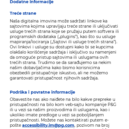
Dodatne informacije
Treće strane
Naša digitalna imovina može sadržati linkove ka
sajtovima kojima upravljaju treće strane ili uključivati
usluge trećih strana koje se pružaju putem softvera ili
programskih dodataka („plugins”), kao što su usluge
mapiranja/lociranja („Sajtovi ili usluge trećih strana”).
Ovi linkovi i usluge su dostupni kako bi se kupcima
olakšalo korišćenje sadržaja i isključivo su namenjeni
da omoguće pristup sajtovima ili uslugama ovih
trećih strana. Trudimo se da sarađujemo sa nekim
našim dobavljačima kako bismo korisnicima
obezbedili pristupačnije iskustvo, ali ne možemo
garantovati pristupačnost njihovih sadržaja.
Podrška i povratne informacije
Obavestite nas ako naiđete na bilo kakve prepreke u
pristupačnosti na bilo kom veb-sajtu kompanije P&G
ili u vezi sa našim proizvodima ili uslugama, kao i
ukoliko imate predloge u vezi sa poboljšanjem
pristupačnosti. Možete nas kontaktirati putem e-
pošte
accessibility.im@pg.com
, pozivom na broj