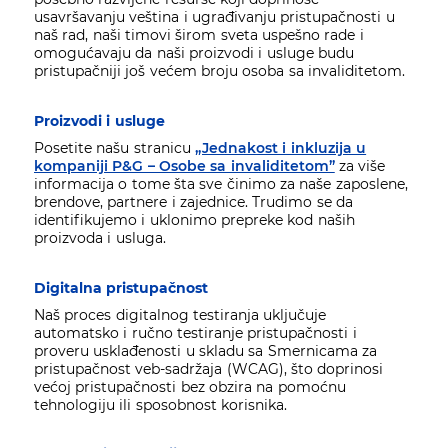
usavršavanju veština i ugrađivanju pristupačnosti u
naš rad, naši timovi širom sveta uspešno rade i
omogućavaju da naši proizvodi i usluge budu
pristupačniji još većem broju osoba sa invaliditetom.
Proizvodi i usluge
Posetite našu stranicu
„Jednakost i inkluzija u
kompaniji P&G – Osobe sa invaliditetom”
za više
informacija o tome šta sve činimo za naše zaposlene,
brendove, partnere i zajednice. Trudimo se da
identifikujemo i uklonimo prepreke kod naših
proizvoda i usluga.
Digitalna pristupačnost
Naš proces digitalnog testiranja uključuje
automatsko i ručno testiranje pristupačnosti i
proveru usklađenosti u skladu sa Smernicama za
pristupačnost veb-sadržaja (WCAG), što doprinosi
većoj pristupačnosti bez obzira na pomoćnu
tehnologiju ili sposobnost korisnika.