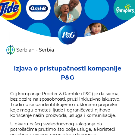
Serbian - Serbia
Izjava o pristupačnosti kompanije
P&G
Cilj kompanije Procter & Gamble (P&G) je da svima,
bez obzira na sposobnosti, pruži inkluzivno iskustvo.
Trudimo se da identifikujemo i uklonimo prepreke
koje mogu ometati ljude i ograničavati njihovo
korišćenje naših proizvoda, usluga i komunikacije.
U okviru našeg svakodnevnog zalaganja da
potrošačima pružimo što bolje usluge, a koristeći
posebno razvijene resurse koji doprinose