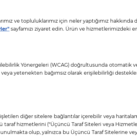
larımız ve topluluklarımız için neler yaptığımız hakkında 
yler"
sayfamızı ziyaret edin. Ürün ve hizmetlerimizdeki e
işilebilirlik Yönergeleri (WCAG) doğrultusunda otomatik v
ji veya yetenekten bağımsız olarak erişilebilirliği destekler
a işletilen diğer sitelere bağlantılar içerebilir veya harita
 taraf hizmetlerini ("Üçüncü Taraf Siteleri veya Hizmetleri
n sunulmakta olup, yalnızca bu Üçüncü Taraf Sitelerine v