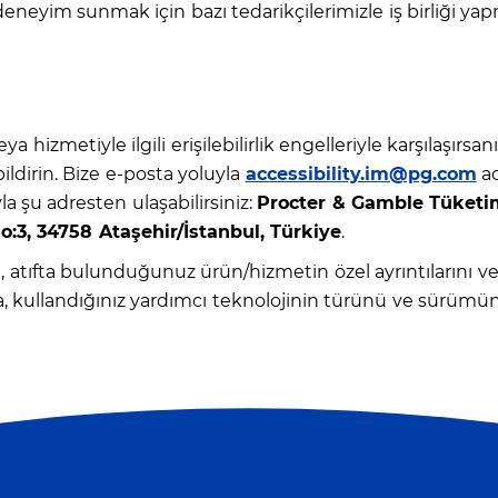
 deneyim sunmak için bazı tedarikçilerimizle iş birliği ya
hizmetiyle ilgili erişilebilirlik engelleriyle karşılaşırsanız
bildirin. Bize e-posta yoluyla
accessibility.im@pg.com
ad
a şu adresten ulaşabilirsiniz:
Procter & Gamble Tüketim 
No:3, 34758 Ataşehir/İstanbul, Türkiye
.
izi, atıfta bulunduğunuz ürün/hizmetin özel ayrıntılarını v
sa, kullandığınız yardımcı teknolojinin türünü ve sürümün