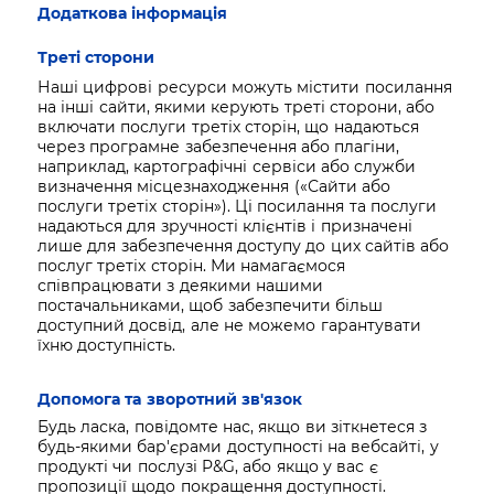
Додаткова інформація
Треті сторони
Наші цифрові ресурси можуть містити посилання
на інші сайти, якими керують треті сторони, або
включати послуги третіх сторін, що надаються
через програмне забезпечення або плагіни,
наприклад, картографічні сервіси або служби
визначення місцезнаходження («Сайти або
послуги третіх сторін»). Ці посилання та послуги
надаються для зручності клієнтів і призначені
лише для забезпечення доступу до цих сайтів або
послуг третіх сторін. Ми намагаємося
співпрацювати з деякими нашими
постачальниками, щоб забезпечити більш
доступний досвід, але не можемо гарантувати
їхню доступність.
Допомога та зворотний зв'язок
Будь ласка, повідомте нас, якщо ви зіткнетеся з
будь-якими бар'єрами доступності на вебсайті, у
продукті чи послузі P&G, або якщо у вас є
пропозиції щодо покращення доступності.