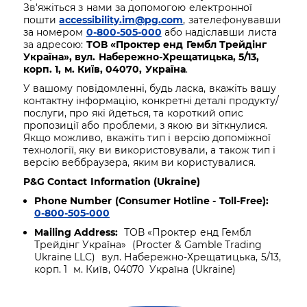
Зв'яжіться з нами за допомогою електронної
пошти
accessibility.im@pg.com
, зателефонувавши
за номером
0-800-505-000
або надіславши листа
за адресою:
ТОВ «Проктер енд Гембл Трейдінг
Україна», вул. Набережно-Хрещатицька, 5/13,
корп. 1, м. Київ, 04070, Україна
.
У вашому повідомленні, будь ласка, вкажіть вашу
контактну інформацію, конкретні деталі продукту/
послуги, про які йдеться, та короткий опис
пропозиції або проблеми, з якою ви зіткнулися.
Якщо можливо, вкажіть тип і версію допоміжної
технології, яку ви використовували, а також тип і
версію веббраузера, яким ви користувалися.
P&G Contact Information (Ukraine)
Phone Number (Consumer Hotline - Toll-Free):
0-800-505-000
Mailing Address:
ТОВ «Проктер енд Гембл
Трейдінг Україна» (Procter & Gamble Trading
Ukraine LLC) вул. Набережно-Хрещатицька, 5/13,
корп. 1 м. Київ, 04070 Україна (Ukraine)